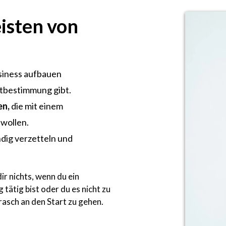
isten von
usiness aufbauen
stbestimmung gibt.
en,
die mit einem
wollen.
ndig verzetteln und
ir nichts, wenn du ein
ätig bist oder du es nicht zu
asch an den Start zu gehen.