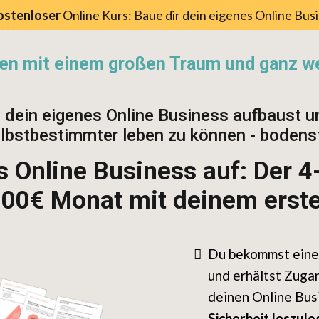
ostenloser
Online Kurs: Baue dir dein eigenes Online Busi
uen mit einem großen Traum und ganz we
en dein eigenes Online Business aufbaust un
selbstbestimmter leben zu können - boden
s Online Business auf: Der 4-
000€ Monat mit deinem erst
Du bekommst eine
und erhältst Zuga
deinen Online Bus
Sicherheit loszule